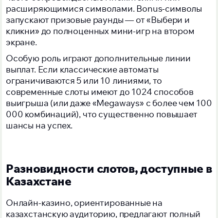
расширяющимися символами. Bonus-символы
запускают призовые раунды — от «Выбери и
кликни» до полноценных мини-игр на втором
экране.
Особую роль играют дополнительные линии
выплат. Если классические автоматы
ограничиваются 5 или 10 линиями, то
современные слоты имеют до 1024 способов
выигрыша (или даже «Megaways» с более чем 100
000 комбинаций), что существенно повышает
шансы на успех.
Разновидности слотов, доступные в
Казахстане
Онлайн-казино, ориентированные на
казахстанскую аудиторию, предлагают полный