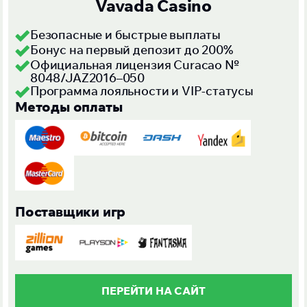
Vavada Casino
Безопасные и быстрые выплаты
Бонус на первый депозит до 200%
Официальная лицензия Curacao №
8048/JAZ2016–050
Программа лояльности и VIP-статусы
Методы оплаты
Поставщики игр
ПЕРЕЙТИ НА САЙТ