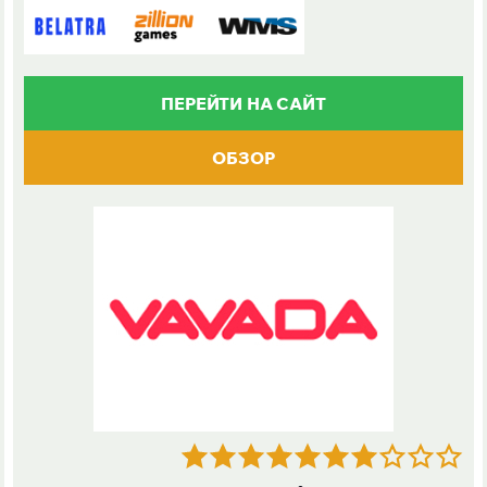
ПЕРЕЙТИ НА САЙТ
ОБЗОР