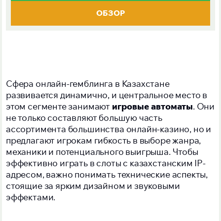
ОБЗОР
Сфера онлайн-гемблинга в Казахстане
развивается динамично, и центральное место в
этом сегменте занимают
игровые автоматы
. Они
не только составляют большую часть
ассортимента большинства онлайн-казино, но и
предлагают игрокам гибкость в выборе жанра,
механики и потенциального выигрыша. Чтобы
эффективно играть в слоты с казахстанским IP-
адресом, важно понимать технические аспекты,
стоящие за ярким дизайном и звуковыми
эффектами.