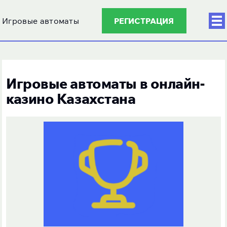
РЕГИСТРАЦИЯ
Игровые автоматы
Игровые автоматы в онлайн-
казино Казахстана