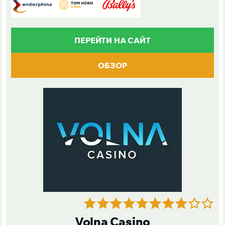
ПЕРЕЙТИ НА САЙТ
ОБЗОР
Volna Casino