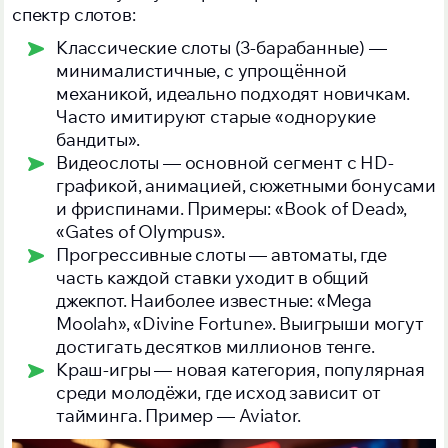
спектр слотов:
Классические слоты (3-барабанные) —
минималистичные, с упрощённой
механикой, идеально подходят новичкам.
Часто имитируют старые «однорукие
бандиты».
Видеослоты — основной сегмент с HD-
графикой, анимацией, сюжетными бонусами
и фриспинами. Примеры: «Book of Dead»,
«Gates of Olympus».
Прогрессивные слоты — автоматы, где
часть каждой ставки уходит в общий
джекпот. Наиболее известные: «Mega
Moolah», «Divine Fortune». Выигрыши могут
достигать десятков миллионов тенге.
Краш-игры — новая категория, популярная
среди молодёжи, где исход зависит от
тайминга. Пример — Aviator.