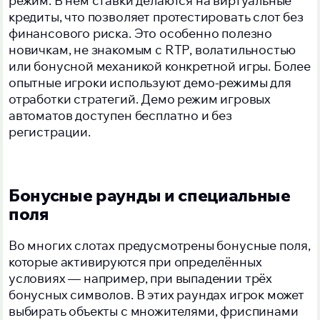
режим. В нём ставки делаются на виртуальные
кредиты, что позволяет протестировать слот без
финансового риска. Это особенно полезно
новичкам, не знакомым с RTP, волатильностью
или бонусной механикой конкретной игры. Более
опытные игроки используют демо-режимы для
отработки стратегий. Демо режим игровых
автоматов доступен бесплатно и без
регистрации.
Бонусные раунды и специальные
поля
Во многих слотах предусмотрены бонусные поля,
которые активируются при определённых
условиях — например, при выпадении трёх
бонусных символов. В этих раундах игрок может
выбирать объекты с множителями, фриспинами