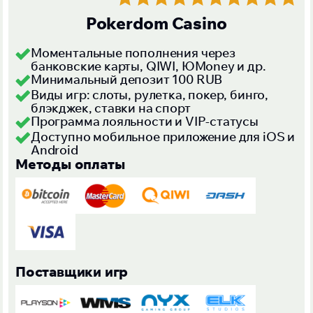
Pokerdom Casino
Моментальные пополнения через
банковские карты, QIWI, ЮMoney и др.
Минимальный депозит 100 RUB
Виды игр: слоты, рулетка, покер, бинго,
блэкджек, ставки на спорт
Программа лояльности и VIP-статусы
Доступно мобильное приложение для iOS и
Android
Методы оплаты
Поставщики игр