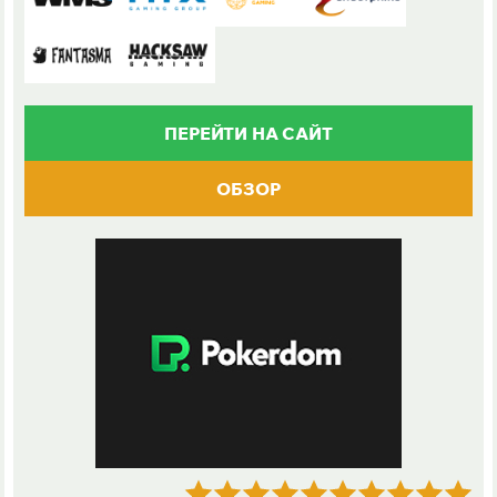
ПЕРЕЙТИ НА САЙТ
ОБЗОР