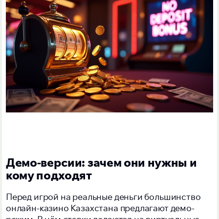
Демо-версии: зачем они нужны и
кому подходят
Перед игрой на реальные деньги большинство
онлайн-казино Казахстана предлагают демо-