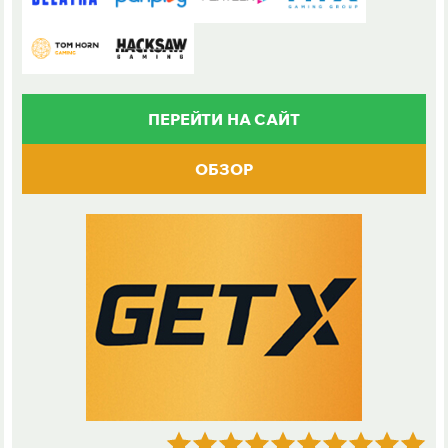
ПЕРЕЙТИ НА САЙТ
ОБЗОР