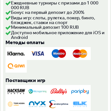
Ежедневные турниры с призами до 1 000
000 RUB
Бонус на первый депозит до 200%
Виды игр: слоты, рулетка, покер, бинго,
блэкджек, ставки на спорт
Минимальный депозит 100 RUB
Доступно мобильное приложение для iOS и
Android
Методы оплаты
Поставщики игр